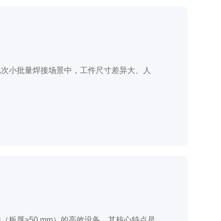
批次小批量焊接场景中，工件尺寸差异大、人
（板厚≥50 mm）的高效设备。其核心特点是